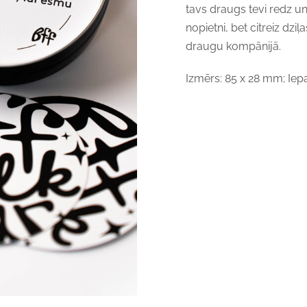
tavs draugs tevi redz un j
nopietni, bet citreiz dziļ
draugu kompānijā.
Izmērs: 85 x 28 mm; Iep