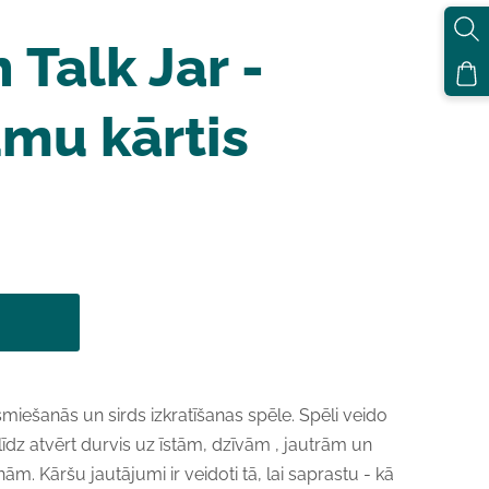
 Talk Jar -
umu kārtis
smiešanās un sirds izkratīšanas spēle. Spēli veido
līdz atvērt durvis uz īstām, dzīvām , jautrām un
m. Kāršu jautājumi ir veidoti tā, lai saprastu - kā