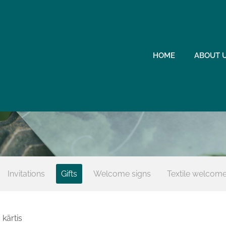
HOME
ABOUT 
Invitations
Gifts
Welcome signs
Textile welcome
kārtis