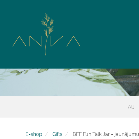
All
E-shop
Gifts
BFF Fun Talk Jar - jaunājumu 