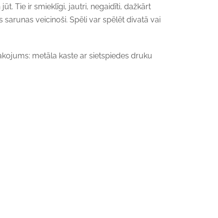
ūt. Tie ir smieklīgi, jautri, negaidīti, dažkārt
as sarunas veicinoši. Spēli var spēlēt divatā vai
akojums: metāla kaste ar sietspiedes druku