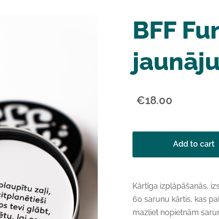
BFF Fun
jaunāj
€18.00
Add to cart
Kārtīga izpļāpāšanās, iz
60 sarunu kārtis, kas pa
mazliet nopietnām sarunā