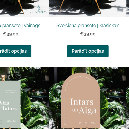
 planšete | Vainags
Sveiciena planšete | Klasiskais
€39.00
€39.00
rādīt opcijas
Parādīt opcijas