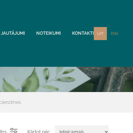
JAUTĀJUMI
NOTEIKUMI
KONTAKTI
LAT
ENG
cienzīmes
ltrs
Kārtot pēc