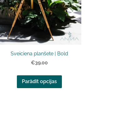
Sveiciena planšete | Bold
€39.00
Parādīt opcijas