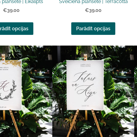
 planšete | Eikalipts
Sveiciena planšete | Terracotta
€39.00
€39.00
rādīt opcijas
Parādīt opcijas