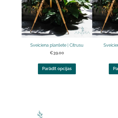
Sveiciena planšete | Citrusu
Sveicie
€39.00
Parādīt opcijas
Pa