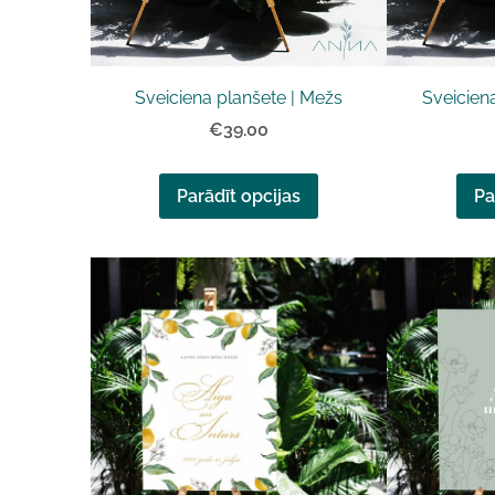
Sveiciena planšete | Mežs
Sveiciena
€39.00
Parādīt opcijas
Pa