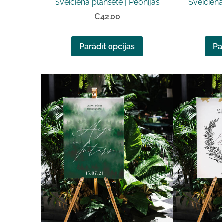
Sveiciena planšete | Peonijas
Sveiciena
€42.00
Parādīt opcijas
Pa