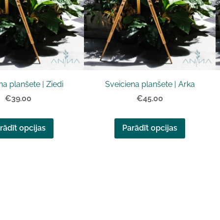
na planšete | Ziedi
Sveiciena planšete | Arka
€39.00
€45.00
rādīt opcijas
Parādīt opcijas