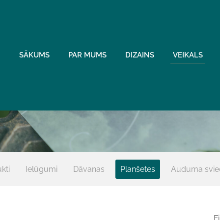
SĀKUMS
PAR MUMS
DIZAINS
VEIKALS
kti
Ielūgumi
Dāvanas
Planšetes
Auduma svie
Fi