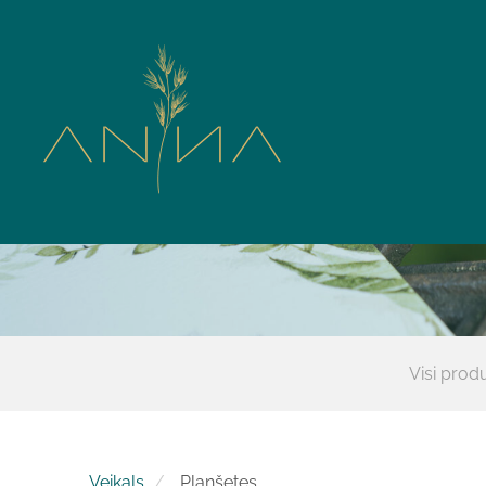
Visi produ
Veikals
Planšetes