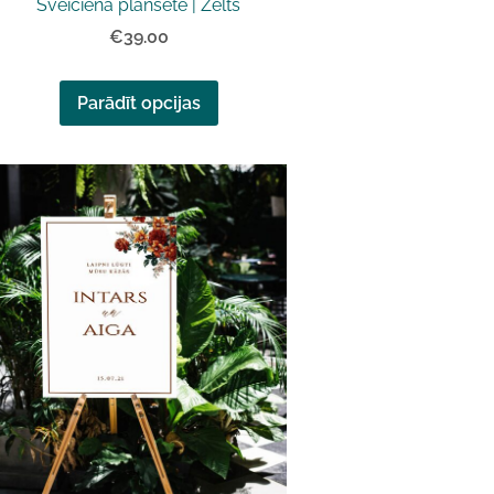
Sveiciena planšete | Zelts
€39.00
Parādīt opcijas