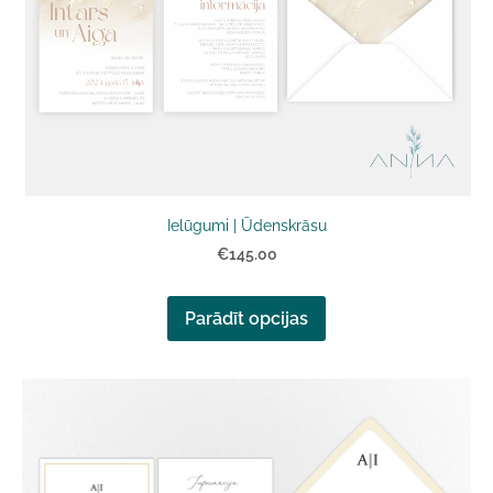
Ielūgumi | Ūdenskrāsu
€145.00
Parādīt opcijas