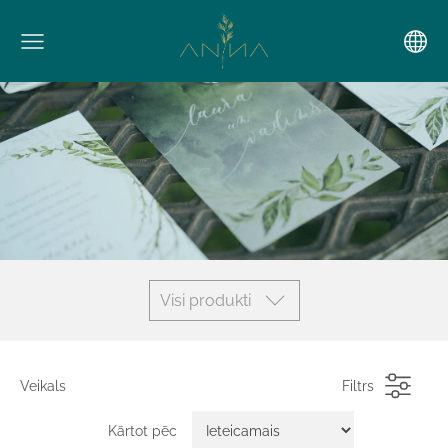
Visi produkti
Veikals
Filtrs
Kārtot pēc