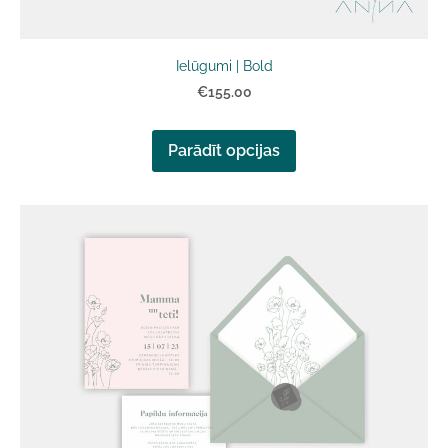
Ielūgumi | Bold
€155.00
Parādīt opcijas