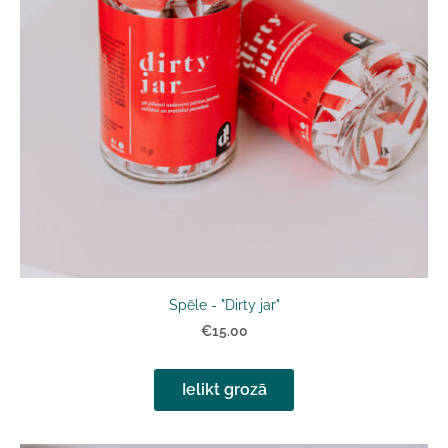
Spēle - "Dirty jar"
€15.00
Ielikt grozā