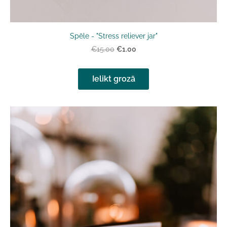
Spēle - "Stress reliever jar"
€1.00
€15.00
Ielikt grozā