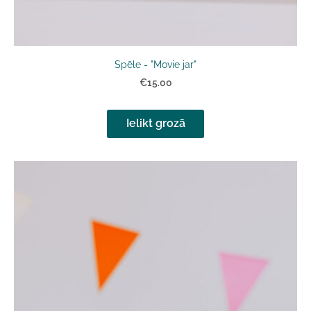
Spēle - "Movie jar"
€15.00
Ielikt grozā