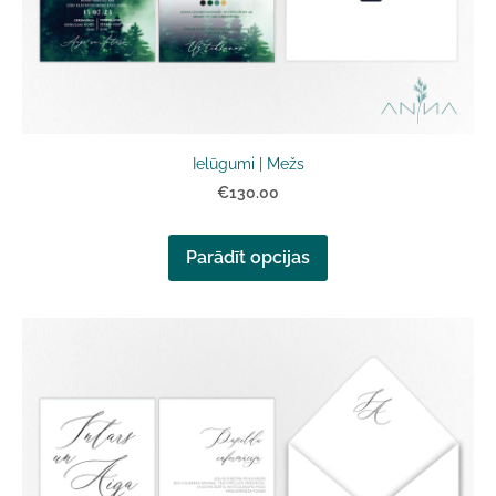
Ielūgumi | Mežs
€130.00
Parādīt opcijas