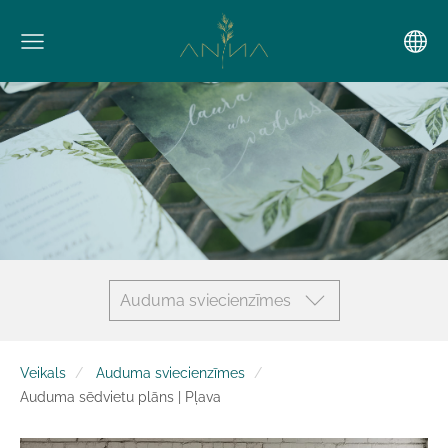
Auduma sviecienzīmes
Veikals
Auduma sviecienzīmes
Auduma sēdvietu plāns | Pļava