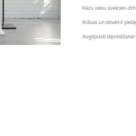
Kāzu viesu sveicien-zīm
Krāsas un dizaini ir pi
Augšpusē stiprināšanai ti