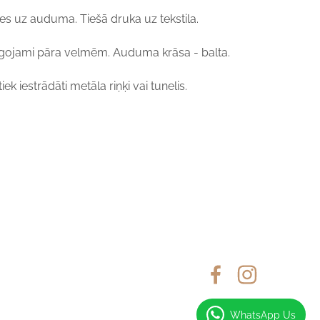
es uz auduma. Tiešā druka uz tekstila.
elāgojami pāra velmēm. Auduma krāsa - balta.
ek iestrādāti metāla riņķi vai tunelis.
WhatsApp Us