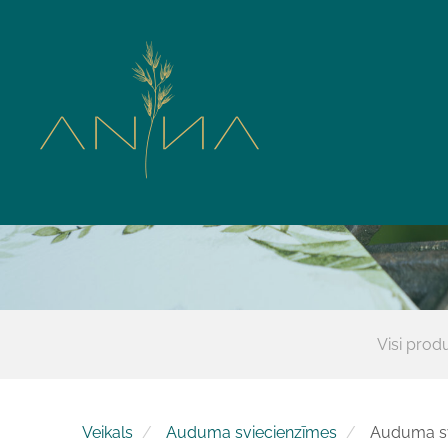
Visi produ
Veikals
Auduma sviecienzīmes
Auduma sv