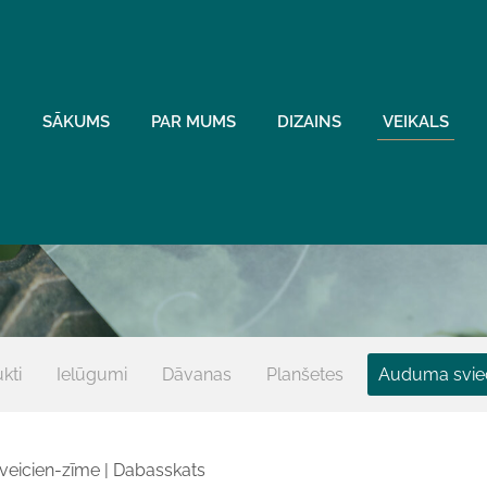
SĀKUMS
PAR MUMS
DIZAINS
VEIKALS
kti
Ielūgumi
Dāvanas
Planšetes
Auduma svie
eicien-zīme | Dabasskats