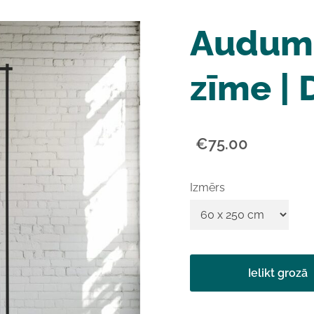
Auduma
zīme |
€75.00
Izmērs
Ielikt grozā