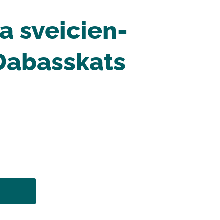
 sveicien-
 Dabasskats