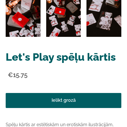
Let's Play spēļu kārtis
€15.75
Ielikt grozā
Spēļu kārtis ar estētiskām un erotiskām ilustrācijām,