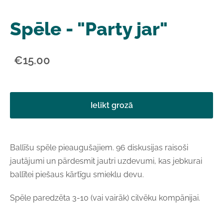
Spēle - "Party jar"
€15.00
Ielikt grozā
Ballīšu spēle pieaugušajiem. 96 diskusijas raisoši
jautājumi un pārdesmit jautri uzdevumi, kas jebkurai
ballītei piešaus kārtīgu smieklu devu.
Spēle paredzēta 3-10 (vai vairāk) cilvēku kompānijai.