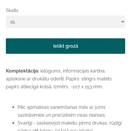
Skaits
Ielikt grozā
Komplektācija:
ielūgums, informācijas kartiņa,
aploksne ar drukātu oderīti. Papīrs: stingrs matēts
papīrs attiecīgā krāsā. Izmērs: ~107 x 153 mm.
Pēc apmaksas saņemšanas mēs ar jums
sazināsimies un precizēsim visas nianses.
Svarīgi - saskaņojot maketu pirms drukas, rūpīgi
pārbaudīt tekstu, lai tajā nav kļūdu!