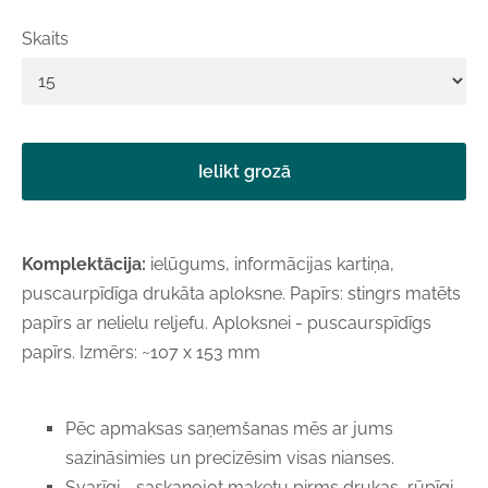
Skaits
Ielikt grozā
Komplektācija:
ielūgums, informācijas kartiņa,
puscaurpīdīga drukāta aploksne. Papīrs: stingrs matēts
papīrs ar nelielu reljefu. Aploksnei - puscaurspīdīgs
papīrs. Izmērs: ~107 x 153 mm
Pēc apmaksas saņemšanas mēs ar jums
sazināsimies un precizēsim visas nianses.
Svarīgi - saskaņojot maketu pirms drukas, rūpīgi