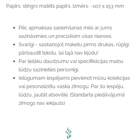
Papīrs: stingrs matēts papīrs. Izmērs: ~107 x 153 mm
Pēc apmaksas saņemšanas mēs ar jums
sazināsimies un precizēsim visas nianses.
Svarīgi - saskaņojot maketu pirms drukas, rūpīgi
pārbaudīt tekstu, lai tajā nav kļūdu!
Par lielāku daudzumu vai specifikācijas maiņu
lūdzu sazinieties personīgi.
Ielūgumam iespējams pievienot mūsu kolekcijas
vai pesonalizētu vaska zīmogu. Par šo iespēju,
lūdzu, jautāt atsevišķi. (Standarta piedāvājumā
zīmogs nav iekļauts)